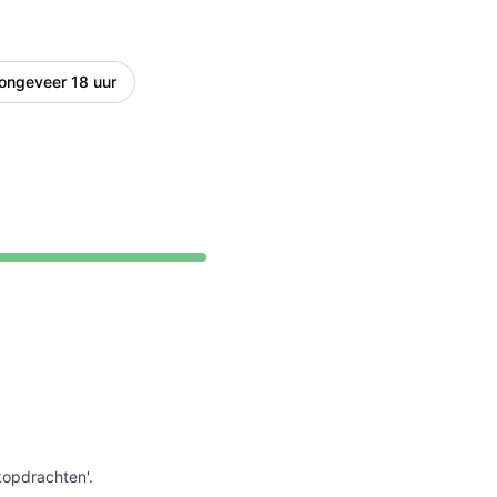
API
ongeveer 18 uur
kopdrachten'.