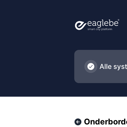
Eaglebe - Onderborden via menu 'werkopdrachten' werken ni
Alle sys
Onderborde