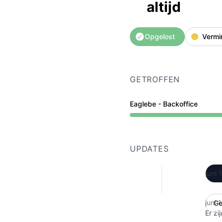
altijd
Opgelost
Vermi
GETROFFEN
Eaglebe - Backoffice
Verminderde prestaties 
UPDATES
juni
juni 
Er z