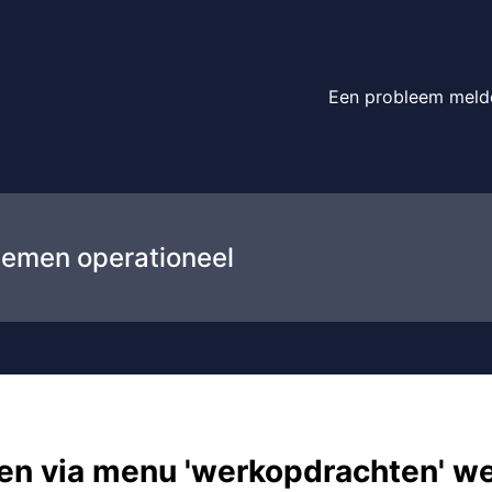
et altijd – Incidentdetails
Een probleem meld
temen operationeel
n via menu 'werkopdrachten' we