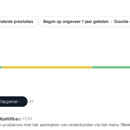
nderde prestaties
Begon op ongeveer 1 jaar geleden
Duurde 
van 11:21 AM naar 5:21 AM
 19, 2025 om 05:21
Opgelost
UTC
18, 2025 om 11:21
Geïdentificeerd
UTC
ijn problemen met het aanmaken van onderborden via het menu 'Wer