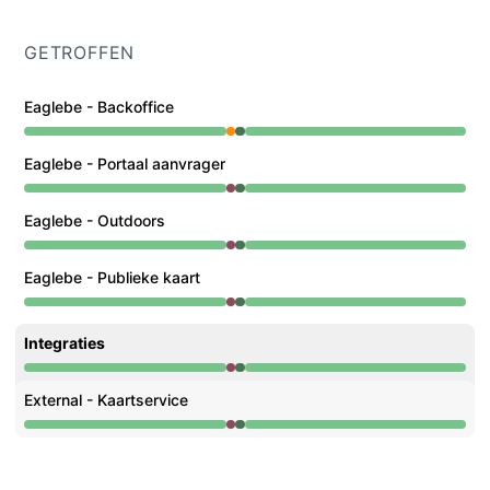
GETROFFEN
Eaglebe - Backoffice
Gedeeltelijke storing van 11:41 AM naar 11:57 AM, Opera
Eaglebe - Portaal aanvrager
Grote storing van 11:41 AM naar 11:57 AM, Operationeel
Eaglebe - Outdoors
Grote storing van 11:41 AM naar 11:57 AM, Operationeel
Eaglebe - Publieke kaart
Grote storing van 11:41 AM naar 11:57 AM, Operationeel
Integraties
Grote storing van 11:41 AM naar 11:57 AM, Operationeel
External - Kaartservice
Grote storing van 11:41 AM naar 11:57 AM, Operationeel