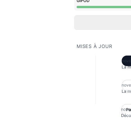
GIPOD
Maintenance en cours d
MISES À JOUR
nove
La m
nove
La m
nove
Déco