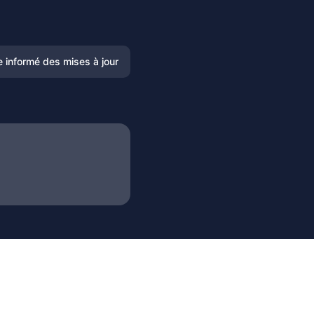
e informé des mises à jour
Email
Slack
Microsoft Teams
Chat Google
Webhook
RSS
Atom