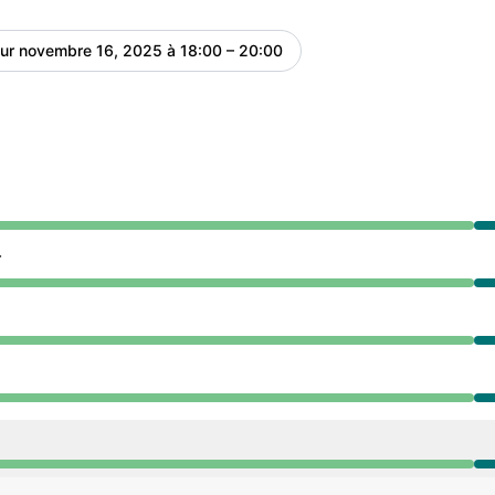
our
novembre 16, 2025 à 18:00 – 20:00
UTC
epuis 6:00 PM à 8:00 PM
r
epuis 6:00 PM à 8:00 PM
epuis 6:00 PM à 8:00 PM
epuis 6:00 PM à 8:00 PM
epuis 6:00 PM à 8:00 PM