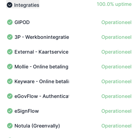
100% - uptime
100.0% uptime
Integraties
Collapse group
GIPOD
Operationeel
GIPOD - Operationeel
3P - Werkbonintegratie
Operationeel
3P - Werkbonintegratie - Operationeel
External - Kaartservice
Operationeel
External - Kaartservice - Operationeel
Mollie - Online betaling
Operationeel
Mollie - Online betaling - Operationeel
Keyware - Online betaling
Operationeel
Keyware - Online betaling - Operationeel
eGovFlow - Authenticatieservice (Burger)
Operationeel
eGovFlow - Authenticatieservice (Burger) - Operationee
eSignFlow
Operationeel
eSignFlow - Operationeel
Notula (Greenvally)
Operationeel
Notula (Greenvally) - Operationeel