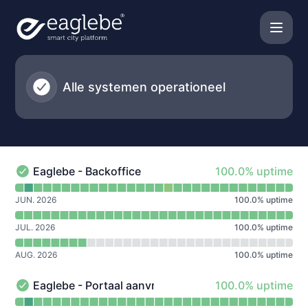
Eaglebe - Berichtgeschiedenis
Alle systemen operationeel
100% - uptime
Eaglebe - Backoffice
100.0% uptime
Eaglebe - Backoffice - Operationeel
Uptimegrafiek lezen voor Eaglebe - Backoffice
JUN. 2026
100.0
%
uptime
JUL. 2026
100.0
%
uptime
AUG. 2026
100.0
%
uptime
100% - uptime
Eaglebe - Portaal aanvrager
100.0% uptime
Eaglebe - Portaal aanvrager - Operationeel
Uptimegrafiek lezen voor Eaglebe - Portaal aanvrager