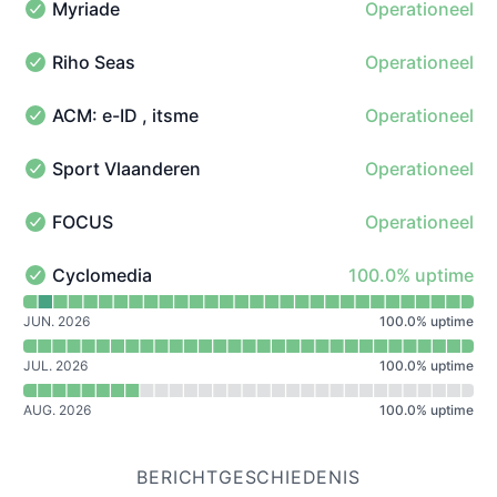
Myriade
Operationeel
Myriade - Operationeel
Riho Seas
Operationeel
Riho Seas - Operationeel
ACM: e-ID , itsme
Operationeel
ACM: e-ID , itsme - Operationeel
Sport Vlaanderen
Operationeel
Sport Vlaanderen - Operationeel
FOCUS
Operationeel
FOCUS - Operationeel
100% - uptime
Cyclomedia
100.0% uptime
Cyclomedia - Operationeel
Uptimegrafiek lezen voor Cyclomedia
JUN. 2026
100.0
%
uptime
JUL. 2026
100.0
%
uptime
AUG. 2026
100.0
%
uptime
BERICHTGESCHIEDENIS