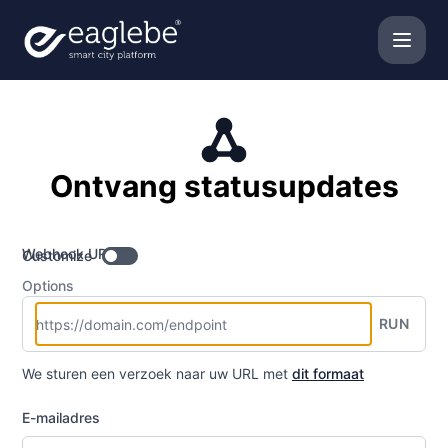
Eaglebe - Ontvang updates per Webhook
Ontvang statusupdates
Webhook URL
Customize
Options
RUN
We sturen een verzoek naar uw URL met
dit formaat
E-mailadres